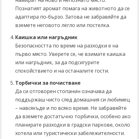
намират на ново и непознато място.
Познатият аромат помага на животното да се
адаптира по-бързо. Затова не забравяйте да
вземете неговото легло или постелка.
Каишка или нагръдник
Безопасността по време на разходки е на
първо място. Уверете се, че взимате каишка
или нагръдник, за да подсигурите
спокойствието и на останалите гости.
Торбички за почистване
Да си отговорен стопанин означава да
поддържаш чисто след домашния си любимец
– навсякъде и по всяко време. Не забравяйте
да вземете достатъчно торбички, особено ако
планирате разходки в градски паркове, около
хотела или туристически забележителности.