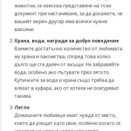
животни, се изисква представяне на този
документ при настаняване, за да докажете, че
вашият верен другар има всички нужни
ваксини.
Храна, вода, награди за добро поведение
Вземете достатъчно количество от любимата
му храна и лакомства, според това колко
дълго ще сте далеч от вкъщи. Не забравяйте
вода, особено ако пътувате през лятото.
Купичките за вода и храна също трябва да
влязат в куфара, ако от хотела не осигуряват
такива.
Легло
Домашните любимци имат нужда от място,
което да усещат като свое, особено когато се