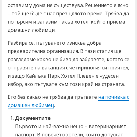
оставим у дома не съществува. Решението е ясно
– той ще бъде с нас през цялото време. Трябва да
потърсим и запазим такъв хотел, който приема
домашни любимци.
Разбира се, пътуването изисква добра
предварителна организация. В тази статия ще
разгледаме какво не бива да забравяте, когато се
отправяте на ваканция с четириногия си приятел,
и защо Кайлъка Парк Хотел Плевен е чудесен
избор, ако пътувате към този край на страната.
Ето без какво не трябва да тръгвате
на почивка с
домашен любимец
.
Документите
Първото и най-важно нещо – ветеринарният
паспорт. В повечето хотели, които допускат