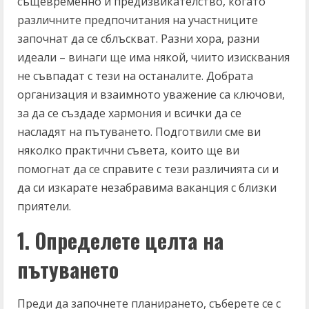
същевременно и предизвикателство, когато
различните предпочитания на участниците
започнат да се сблъскват. Разни хора, разни
идеали – винаги ще има някой, чиито изисквания
не съвпадат с тези на останалите. Добрата
организация и взаимното уважение са ключови,
за да се създаде хармония и всички да се
насладят на пътуването. Подготвили сме ви
няколко практични съвета, които ще ви
помогнат да се справите с тези различията си и
да си изкарате незабравима ваканция с близки
приятели.
1. Определете целта на
пътуването
Преди да започнете планирането, съберете се с