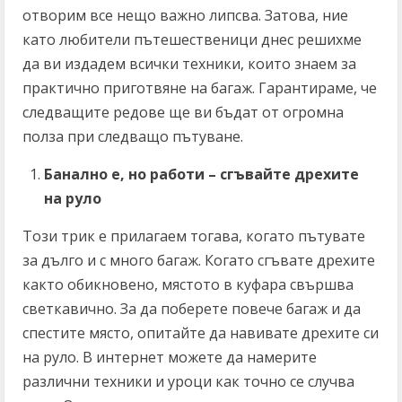
отворим все нещо важно липсва. Затова, ние
като любители пътешественици днес решихме
да ви издадем всички техники, които знаем за
практично приготвяне на багаж. Гарантираме, че
следващите редове ще ви бъдат от огромна
полза при следващо пътуване.
Банално е, но работи – сгъвайте дрехите
на руло
Този трик е прилагаем тогава, когато пътувате
за дълго и с много багаж. Когато сгъвате дрехите
както обикновено, мястото в куфара свършва
светкавично. За да поберете повече багаж и да
спестите място, опитайте да навивате дрехите си
на руло. В интернет можете да намерите
различни техники и уроци как точно се случва