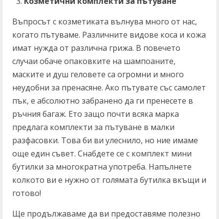
Козметични комплекти за пътуване
Въпросът с козметиката вълнува много от нас,
когато пътуваме. Различните видове коса и кожа
имат нужда от различна грижа. В повечето
случаи обаче опаковките на шампоаните,
маските и душ геловете са огромни и много
неудобни за пренасяне. Ако пътувате със самолет
пък, е абсолютно забранено да ги пренесете в
ръчния багаж. Ето защо почти всяка марка
предлага комплекти за пътуване в малки
разфасовки. Това би ви улеснило, но ние имаме
още един съвет. Снабдете се с комплект мини
бутилки за многократна употреба. Напълнете
колкото ви е нужно от голямата бутилка вкъщи и
готово!
Ще продължаваме да ви предоставяме полезно