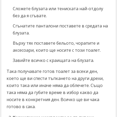
Сложете блузата или тениската най-отдолу
без да я сгъвате.
Сгънатите панталони поставете в средата на
блузата.
Върху тях поставете бельото, чорапите и
аксесоари, които ще носите с този тоалет.
Завийте всичко с краищата на блузата.
Така получавате готов тоалет за всеки ден,
което ще ви спести тъпкането на други дрехи,
които така или иначе няма да облечете. Също
така няма да губите време в избор какво да
носите в конкретния ден. Всичко ще ви чака
готово в сака.