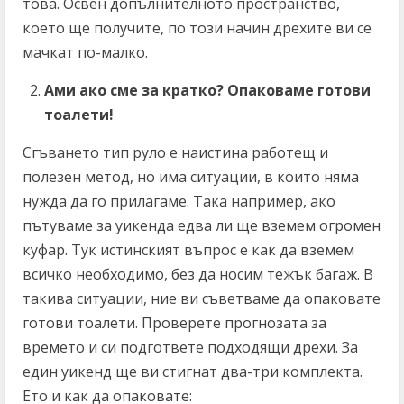
това. Освен допълнителното пространство,
което ще получите, по този начин дрехите ви се
мачкат по-малко.
Ами ако сме за кратко? Опаковаме готови
тоалети!
Сгъването тип руло е наистина работещ и
полезен метод, но има ситуации, в които няма
нужда да го прилагаме. Така например, ако
пътуваме за уикенда едва ли ще вземем огромен
куфар. Тук истинският въпрос е как да вземем
всичко необходимо, без да носим тежък багаж. В
такива ситуации, ние ви съветваме да опаковате
готови тоалети. Проверете прогнозата за
времето и си подгответе подходящи дрехи. За
един уикенд ще ви стигнат два-три комплекта.
Ето и как да опаковате: